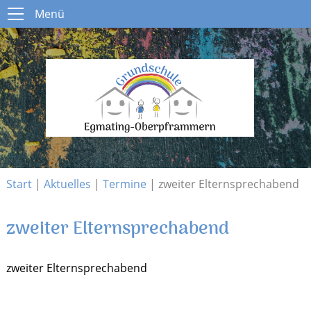
Menü
Menü
Start
Schule
Open submenu
Aktuelles
Open submenu
Infos
Open submenu
Kontakt
Start
|
Aktuelles
|
Termine
|
zweiter Elternsprechabend
zweiter Elternsprechabend
zweiter Elternsprechabend