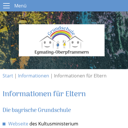
Menü
Menü
Start
Schule
Open submenu
Aktuelles
Open submenu
Infos
Open submenu
Kontakt
Start
|
Informationen
|
Informationen für Eltern
Informationen für Eltern
Die bayrische Grundschule
Webseite
des Kultusministerium