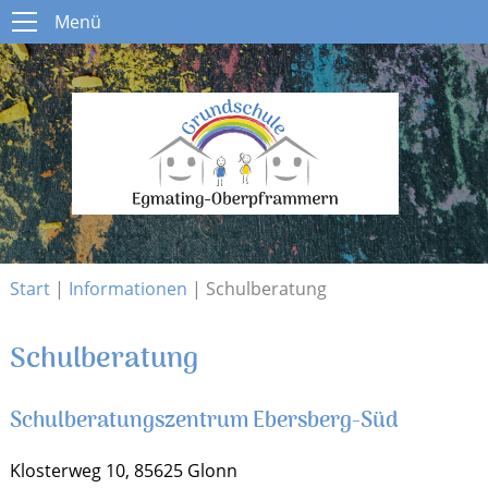
Menü
Menü
Start
Schule
Open submenu
Aktuelles
Open submenu
Infos
Open submenu
Kontakt
Start
|
Informationen
|
Schulberatung
Schulberatung
Schulberatungszentrum Ebersberg-Süd
Klosterweg 10, 85625 Glonn