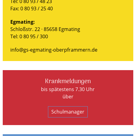
Tel: 0 80 93 / 48 23
Fax: 0 80 93 / 25 40
Egmating:
Schloßstr. 22 · 85658 Egmating
Tel: 0 80 95 / 300
info@gs-egmating-oberpframmern.de
Krankmeldungen
bis spätestens 7.30 Uhr
über
Schulmanager