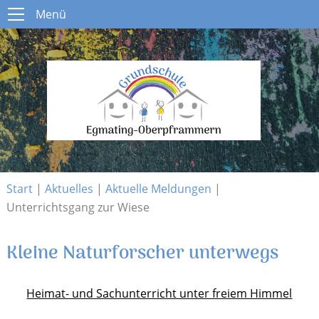
Menü
Menü
Start
Schule
Open submenu
Aktuelles
Open submenu
Infos
Open submenu
Kontakt
Start
|
Aktuelles
|
Aktuelle Meldungen
|
Unterrichtsgang zur Wiese
Kleine Naturforscher unterwegs
Heimat- und Sachunterricht unter freiem Himmel