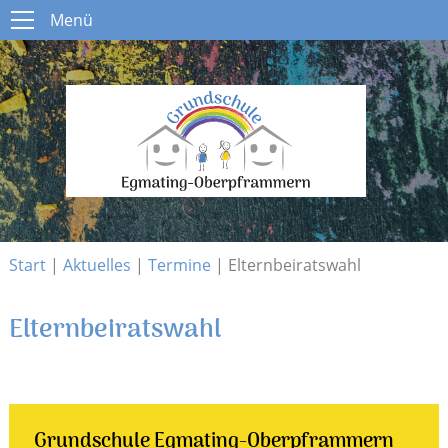
Menü
Menü
Start
Schule
Open submenu
Aktuelles
Open submenu
Infos
Open submenu
Kontakt
Start
|
Aktuelles
|
Termine
|
Elternbeiratswahl
Elternbeiratswahl
Grundschule Egmating-Oberpframmern