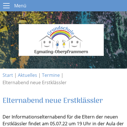
Menü
Menü
Start
Schule
Open submenu
Aktuelles
Open submenu
Infos
Open submenu
Kontakt
Start
|
Aktuelles
|
Termine
|
Elternabend neue Erstklässler
Elternabend neue Erstklässler
Der Informationselternabend für die Eltern der neuen
Erstklässler findet am 05.07.22 um 19 Uhr in der Aula der