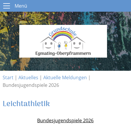
Menü
Menü
Start
Schule
Open submenu
Aktuelles
Open submenu
Infos
Open submenu
Kontakt
Start
|
Aktuelles
|
Aktuelle Meldungen
|
Bundesjugendspiele 2026
Leichtathletik
Bundesjugendspiele 2026