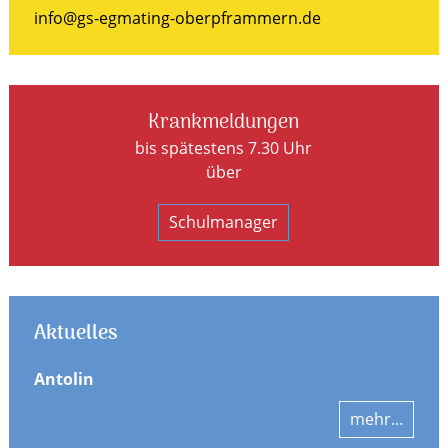
info@gs-egmating-oberpframmern.de
Krankmeldungen
bis spätestens 7.30 Uhr
über
Schulmanager
Aktuelles
Antolin
mehr...