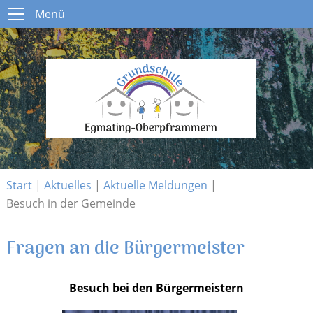
Menü
Menü
Start
Schule
Open submenu
Aktuelles
Open submenu
Infos
Open submenu
Kontakt
Start
|
Aktuelles
|
Aktuelle Meldungen
|
Besuch in der Gemeinde
Fragen an die Bürgermeister
Besuch bei den Bürgermeistern