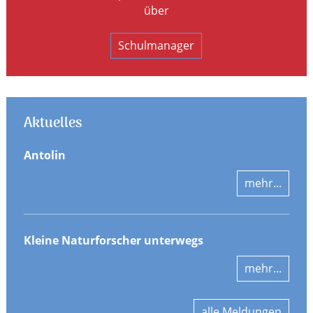
über
Schulmanager
Aktuelles
Antolin
mehr...
Kleine Naturforscher unterwegs
mehr...
alle Meldungen