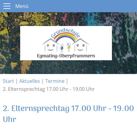
Menü
Menü
Start
Schule
Open submenu
Aktuelles
Open submenu
Infos
Open submenu
Kontakt
Start
|
Aktuelles
|
Termine
|
2. Elternsprechtag 17.00 Uhr - 19.00 Uhr
2. Elternsprechtag 17.00 Uhr - 19.00
Uhr